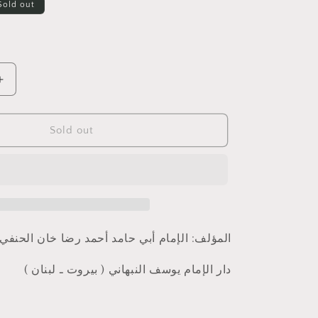
Sold out
i
o
n
Increase
quantity
for
أنوار
Sold out
المنان
في
توحيد
القرآن
الحنفي
خان
رضا
أحمد
حامد
أبي
الإمام
:
المؤلف
دار الإمام يوسف النبهاني ( بيروت ـ لبنان )