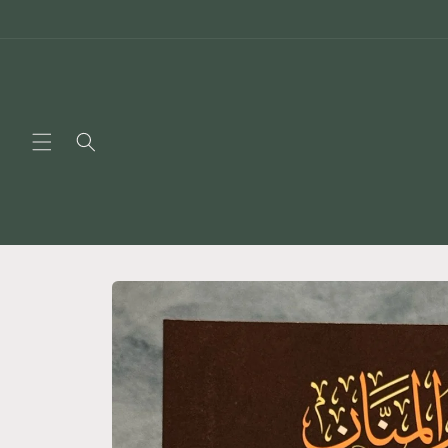
Skip to
content
Skip to
product
information