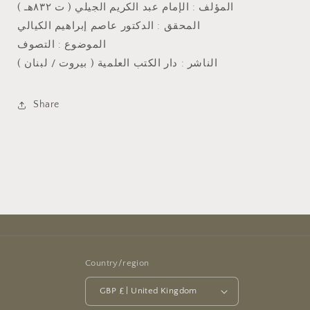
المؤلف : الإمام عبد الكريم الجيلي ( ت ٨٣٢هـ )
المحقق : الدكتور عاصم إبراهيم الكيالي
الموضوع : التصوف
الناشر : دار الكتب العلمية ( بيروت / لبنان )
Share
Country/region
GBP £ | United Kingdom