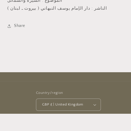
الموضوع : السيرة والشمائل
الناشر : دار الإمام يوسف النبهاني ( بيروت ـ لبنان )
Share
Country/region
GBP £ | United Kingdom
Payment
methods