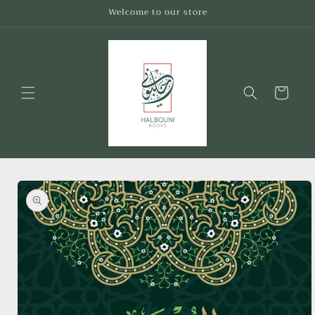
Skip to
Welcome to our store
content
Cart
Skip to
product
information