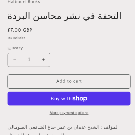
in
Halbouni Books
modal
التحفة في نشر محاسن البردة
Regular
£7.00 GBP
price
Tax included.
Quantity
Decrease
Increase
quantity
quantity
for
for
التحفة
التحفة
Add to cart
في
في
نشر
نشر
محاسن
محاسن
البردة
البردة
More payment options
لمؤلف : الشيخ عثمان بن عمر حدغ الشافعي الصومالي