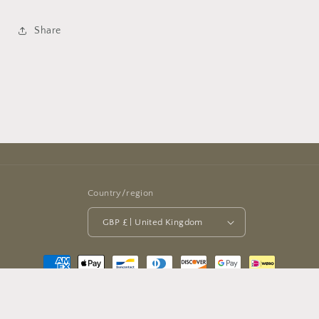
Share
Country/region
GBP £ | United Kingdom
Payment
methods
© 2026,
Halbouni Books
Powered by Shopify