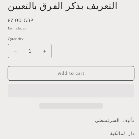
التعريف بذكر الفرق بالتعيين
Regular
£7.00 GBP
price
Tax included.
Quantity
Decrease
Increase
quantity
quantity
for
for
التعريف
التعريف
Add to cart
بذكر
بذكر
الفرق
الفرق
بالتعيين
بالتعيين
تأليف: السرقسطي
دار المالكية