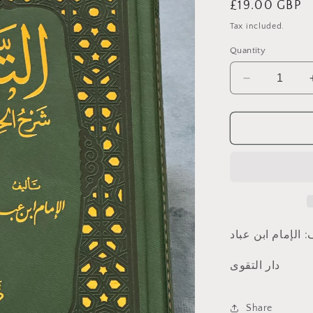
Regular
£19.00 GBP
price
Tax included.
Quantity
Decrease
quantity
for
التنبيه
شرح
الحكم
العطائية
 الإمام ابن عباد
دار التقوى
Share