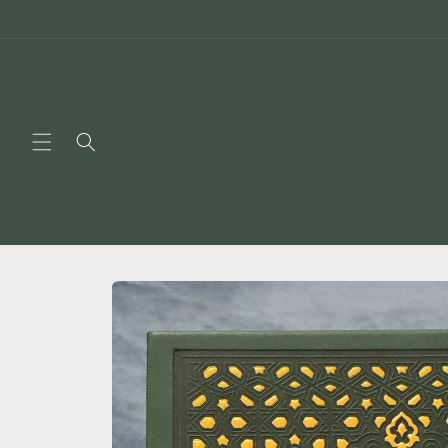
Skip to
content
Skip to
product
information