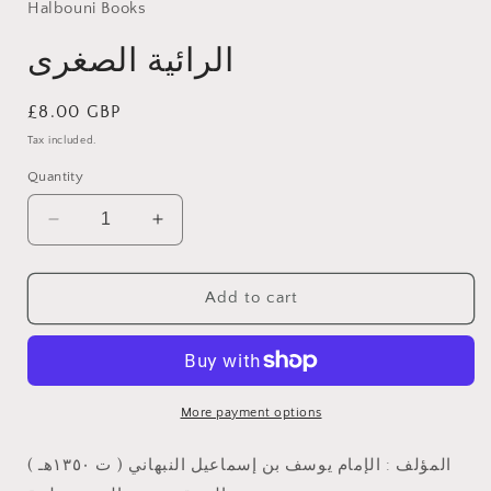
in
Halbouni Books
modal
الرائية الصغرى
Regular
£8.00 GBP
price
Tax included.
Quantity
Decrease
Increase
quantity
quantity
for
for
الرائية
الرائية
Add to cart
الصغرى
الصغرى
More payment options
المؤلف : الإمام يوسف بن إسماعيل النبهاني ( ت ١٣٥٠هـ )