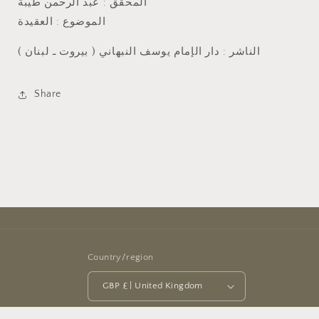
المحقق : عبد الرحمن طيبة
الموضوع : العقيدة
الناشر : دار الإمام يوسف النبهاني ( بيروت ـ لبنان )
Share
Country/region
GBP £ | United Kingdom