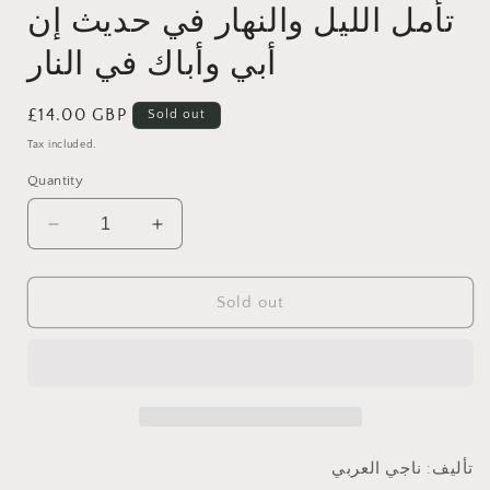
تأمل الليل والنهار في حديث إن
أبي وأباك في النار
Regular
£14.00 GBP
Sold out
price
Tax included.
Quantity
Decrease
Increase
quantity
quantity
for
for
تأمل
تأمل
Sold out
الليل
الليل
والنهار
والنهار
في
في
حديث
حديث
إن
إن
أبي
أبي
تأليف: ناجي العربي
وأباك
وأباك