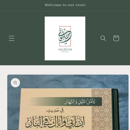
Skip to
Welcome to our store
content
Cart
Skip to
product
information