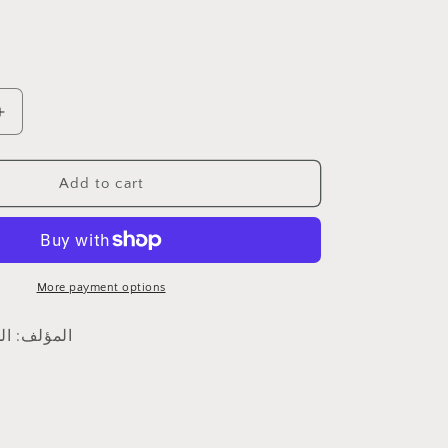
i
o
n
Increase
quantity
for
تبيين
Add to cart
كذب
المفتري
فيما
نسب
More payment options
إلى
الإمام
المؤلف: ال
الأشعري