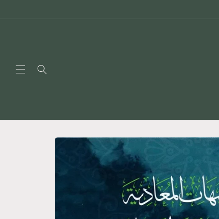
Skip to
content
Skip to
product
information